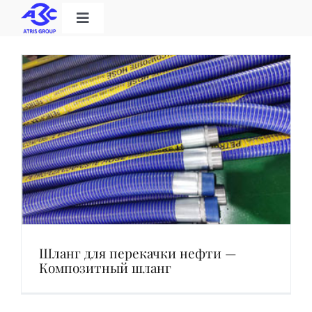
Skip
Toggle
to
Navigation
Home
content
Категория продукта
Решения
О нас
Скачать
Шланг для перекачки нефти —
Композитный шланг
Контакт