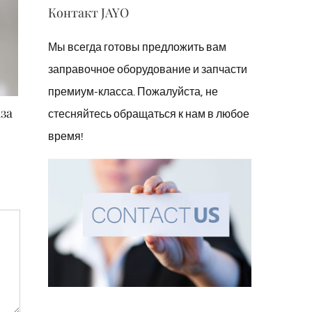
Контакт JAYO
Мы всегда готовы предложить вам
заправочное оборудование и запчасти
премиум-класса. Пожалуйста, не
Шланг для АЗС
стесняйтесь обращаться к нам в любое
29 июля, 2022
|
0 Comments
время!