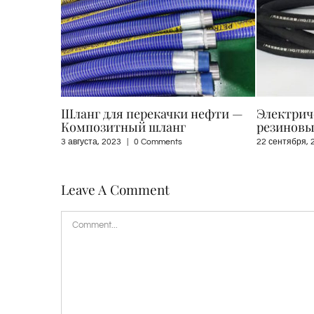
чки нефти —
Электрический нагревательный
Шлан
анг
резиновый шланг
19 авгу
nts
22 сентября, 2022
|
0 Comments
Leave A Comment
Comment