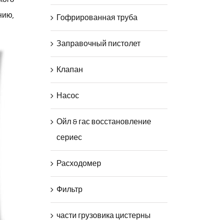
нию,
Гофрированная труба
Заправочный пистолет
Клапан
Насос
Ойл & гас восстановление
сериес
Расходомер
Фильтр
части грузовика цистерны