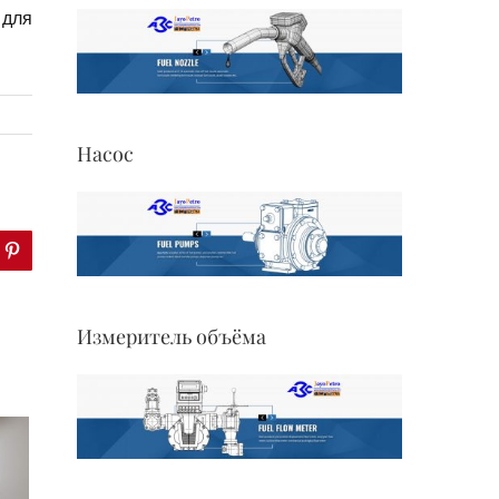
 для
Насос
lr
Pinterest
Измеритель объёма