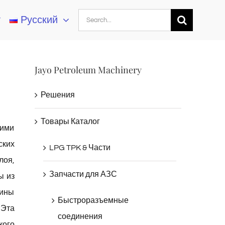
Search
т
Русский
for:
Jayo Petroleum Machinery
Решения
Товары Каталог
щими
ских
LPG TPK & Части
лоя,
Запчасти для АЗС
ы из
зины
Быстроразъемные
 Эта
соединения
кого