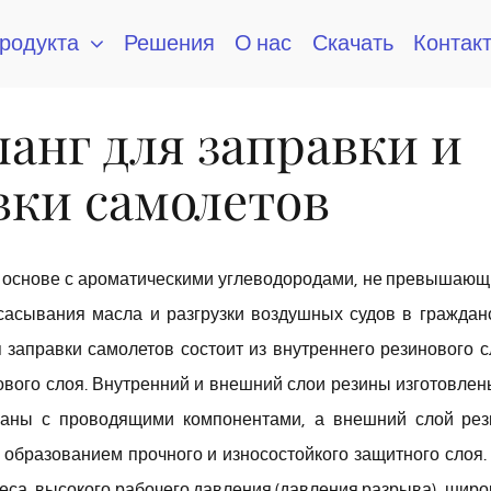
продукта
Решения
О нас
Скачать
Контак
анг для заправки и
вки самолетов
й основе с ароматическими углеводородами, не превышаю
сасывания масла и разгрузки воздушных судов в граждан
заправки самолетов состоит из внутреннего резинового с
ового слоя. Внутренний и внешний слои резины изготовлен
ешаны с проводящими компонентами, а внешний слой ре
 образованием прочного и износостойкого защитного слоя.
веса, высокого рабочего давления (давления разрыва), широ