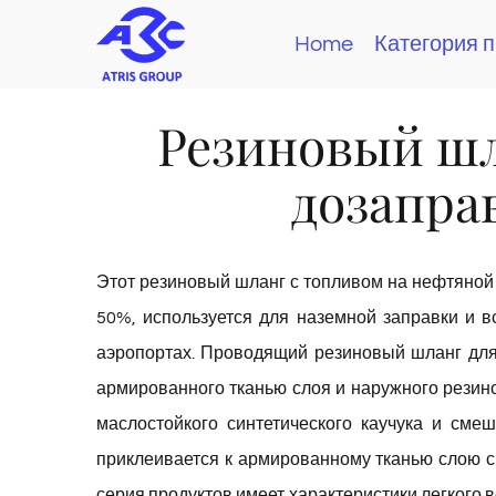
Skip
Home
Категория 
to
content
Резиновый шл
дозапра
Этот резиновый шланг с топливом на нефтяно
50%, используется для наземной заправки и в
аэропортах. Проводящий резиновый шланг для 
армированного тканью слоя и наружного резин
маслостойкого синтетического каучука и см
приклеивается к армированному тканью слою с
серия продуктов имеет характеристики легкого 