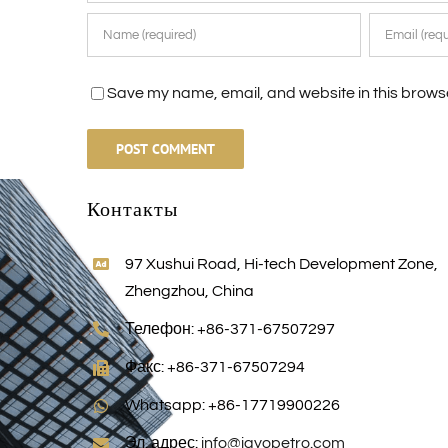
Save my name, email, and website in this browse
Контакты
97 Xushui Road, Hi-tech Development Zone,
Zhengzhou, China
Телефон: +86-371-67507297
Факс: +86-371-67507294
Whatsapp: +86-17719900226
Эл. адрес:
info@jayopetro.com