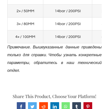
2» / 50MM
14bar / 200PSI
22
3» / 80MM
14bar / 200PSI
35
4» / 100MM
14bar / 200PSI
40
Примечание. Вышеуказанные данные приведены
только для справки. Чтобы узнать конкретные
параметры, обратитесь в наш технический
отдел.
Share This Product, Choose Your Platform!
Facebook
Twitter
Reddit
LinkedIn
WhatsApp
Tumblr
Pinterest