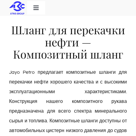
Skip
Toggle
to
Navigation
Home
content
Шланг для перекачки
нефти —
Категория продукта
Композитный шланг
Решения
Jayo Petro предлагает композитные шланги для
перекачки нефти хорошего качества и с высокими
О нас
эксплуатационными характеристиками.
Конструкция нашего композитного рукава
Скачать
предназначена для всего спектра минерального
сырья и топлива. Композитные шланги доступны от
Контакт
автомобильных цистерн низкого давления до судов