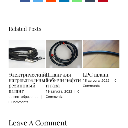
Related Posts
ческий
Шланг для
LPG шланг
Шланг для АЗС
тельный
добычи нефти
15 августа, 2022
|
0
29 июля, 2022
|
0
вый
и газа
Comments
Comments
19 августа, 2022
|
0
Comments
, 2022
|
Leave A Comment