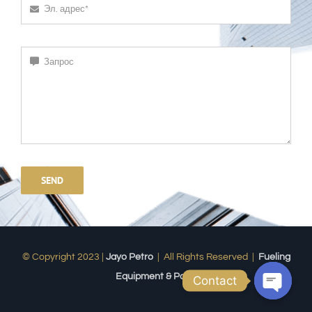
SEND
© Copyright 2023 |
Jayo Petro
| All Rights Reserved |
Fueling
Equipment & Parts
Contact
Open