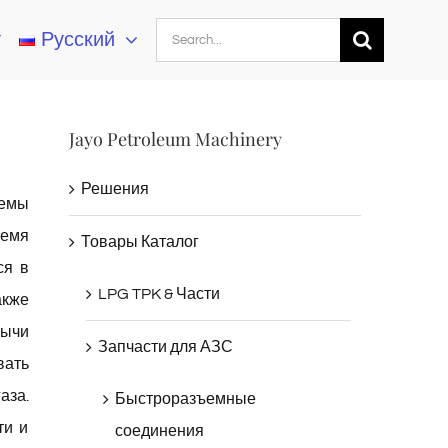
Search
т
Русский
for:
Jayo Petroleum Machinery
Решения
лемы
ремя
Товары Каталог
ся в
LPG TPK & Части
кже
бычи
Запчасти для АЗС
вать
аза.
Быстроразъемные
ти и
соединения