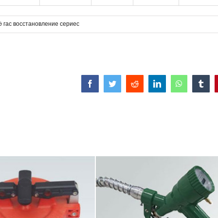
& гас восстановление сериес
Facebook
Twitter
Reddit
LinkedIn
WhatsApp
Tumb