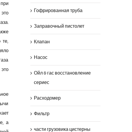
 при
Гофрированная труба
 это
аза.
Заправочный пистолет
акже
 те,
Клапан
ляло
Насос
газа
 это
Ойл & гас восстановление
сериес
ьное
Расходомер
бычи
жает
Фильтр
е, а
части грузовика цистерны
ткой