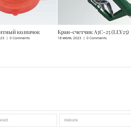
чик A3C-25 (LLY25)
Отрывной клапан для добыч
нефти и газа и Отрывной ZV
|
0 Comments
SSB16.1
6 марта, 2023
|
0 Comments