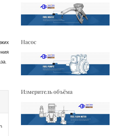
Насос
зких
ения
за.
Измеритель объёма
n