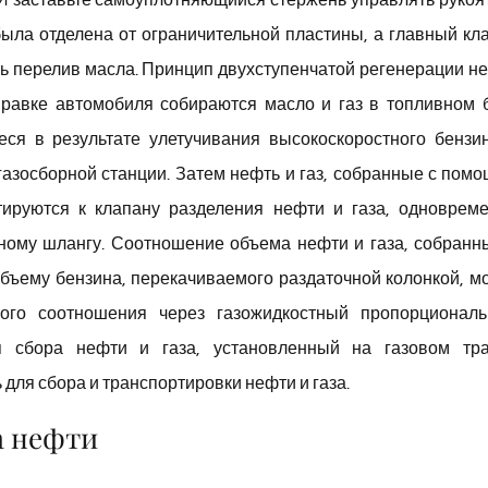
ыла отделена от ограничительной пластины, а главный кл
ь перелив масла. Принцип двухступенчатой ​​регенерации н
аправке автомобиля собираются масло и газ в топливном 
еся в результате улетучивания высокоскоростного бензи
газосборной станции. Затем нефть и газ, собранные с пом
тируются к клапану разделения нефти и газа, одноврем
ному шлангу. Соотношение объема нефти и газа, собранн
объему бензина, перекачиваемого раздаточной колонкой, м
ного соотношения через газожидкостный пропорционал
 сбора нефти и газа, установленный на газовом тра
для сбора и транспортировки нефти и газа.
а нефти