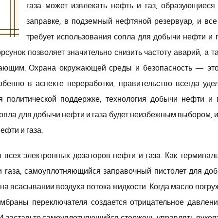
газа может извлекать нефть и газ, образующиеся
заправке, в подземный нефтяной резервуар, и все
требует использования сопла для добычи нефти и г
сунок позволяет значительно снизить частоту аварий, а т
гающим. Охрана окружающей среды и безопасность — это
бенно в аспекте переработки, правительство всегда уде
я политической поддержке, технология добычи нефти и 
опла для добычи нефти и газа будет неизбежным выбором, и
ефти и газа.
я всех электронных дозаторов нефти и газа. Как терминал
 и газа, самоуплотняющийся заправочный пистолет для до
на всасывании воздуха потока жидкости. Когда масло погру
ембраны переключателя создается отрицательное давлени
И заставьте самоуплотняющийся стержень управлять рукоя