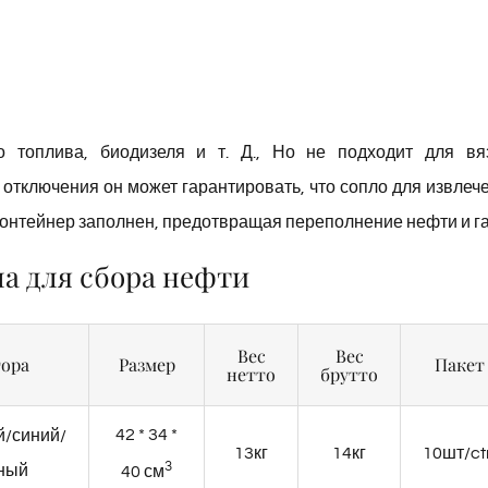
о топлива, биодизеля и т. Д., Но не подходит для вя
отключения он может гарантировать, что сопло для извлеч
 контейнер заполнен, предотвращая переполнение нефти и га
а для сбора нефти
Вес
Вес
тора
Размер
Пакет
нетто
брутто
42 * 34 *
й/синий/
13кг
14кг
10шт/ct
3
ный
40 см