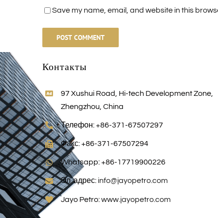
Save my name, email, and website in this browse
Контакты
97 Xushui Road, Hi-tech Development Zone,
Zhengzhou, China
Телефон: +86-371-67507297
Факс: +86-371-67507294
Whatsapp: +86-17719900226
Эл. адрес:
info@jayopetro.com
Jayo Petro:
www.jayopetro.com