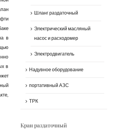
апан
Шланг раздаточный
ефти
баке
Электрический масляный
на в
насос и расходомер
ощью
Электродвигатель
енно
ых в
Надувное оборудование
ожет
ьный
портативный АЗС
кте,
ТРК
Кран раздаточный