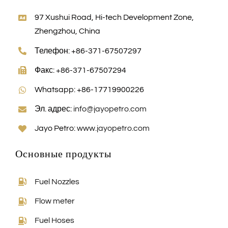
97 Xushui Road, Hi-tech Development Zone,
Zhengzhou, China
Телефон: +86-371-67507297
Факс: +86-371-67507294
Whatsapp: +86-17719900226
Эл. адрес:
info@jayopetro.com
Jayo Petro:
www.jayopetro.com
Основные продукты
Fuel Nozzles
Flow meter
Fuel Hoses