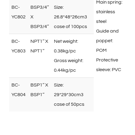
Main spring:
BC-
BSP3/4’’
Size:
stainless
YC802
X
26.8*48*26cm3
steel
BSP3/4’’
case of 100pcs
Guide and
poppet:
BC-
NPT1’’ X
Net weight:
POM
YC803
NPT1’’
0.38kg/pc
Protective
Gross weight:
sleeve: PVC
0.44kg/pc
BC-
BSP1’’ X
Size:
YC804
BSP1’’
29*29*30cm3
case of 50pcs