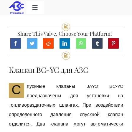
Skip
Toggle
to
Navigation
Home
content
Share This Valve, Choose Your Platform!
Категория продукта
Решения
Клапан BC-YC для АЗС
О нас
С
пускные клапаны JAYO BC-YC
предназначены для установки на
Скачать
топливораздаточных шлангах. При воздействии
определенного давления спускной клапан
Контакт
отделится. Два клапана могут автоматически