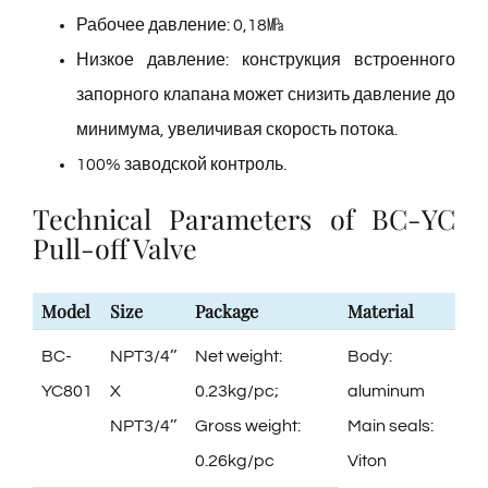
Рабочее давление: 0,18㎫
Низкое давление: конструкция встроенного
запорного клапана может снизить давление до
минимума, увеличивая скорость потока.
100% заводской контроль.
Technical Parameters of BC-YC
Pull-off Valve
Model
Size
Package
Material
BC-
NPT3/4’’
Net weight:
Body:
YC801
X
0.23kg/pc;
aluminum
NPT3/4’’
Gross weight:
Main seals:
0.26kg/pc
Viton