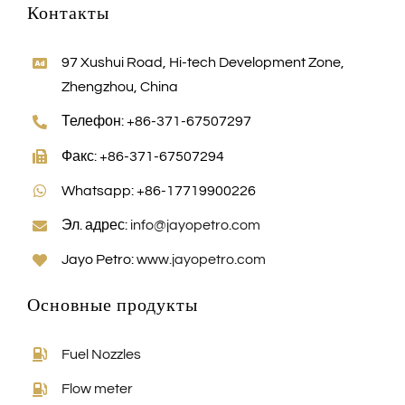
Контакты
Русский
97 Xushui Road, Hi-tech Development Zone,
Search
Zhengzhou, China
for:
Телефон: +86-371-67507297
Факс: +86-371-67507294
Whatsapp: +86-17719900226
Эл. адрес:
info@jayopetro.com
Jayo Petro:
www.jayopetro.com
Основные продукты
Fuel Nozzles
Flow meter