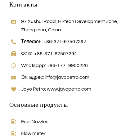
Контакты
Русский
97 Xushui Road, Hi-tech Development Zone,
Search
Zhengzhou, China
for:
Телефон: +86-371-67507297
Факс: +86-371-67507294
Whatsapp: +86-17719900226
Эл. адрес:
info@jayopetro.com
Jayo Petro:
www.jayopetro.com
Основные продукты
Fuel Nozzles
Flow meter