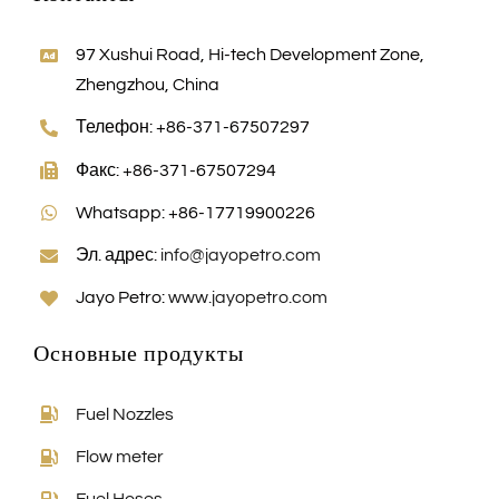
97 Xushui Road, Hi-tech Development Zone,
Zhengzhou, China
Телефон: +86-371-67507297
Факс: +86-371-67507294
Whatsapp: +86-17719900226
Эл. адрес:
info@jayopetro.com
Jayo Petro:
www.jayopetro.com
Основные продукты
Fuel Nozzles
Flow meter