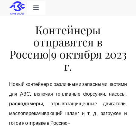
Skip
Toggle
to
Navigation
Home
content
Контейнеры
отправятся в
Категория продукта
Россию|9 октября 2023
г.
Решения
О нас
Новый контейнер с различными запасными частями
для АЗС, включая топливные форсунки, насосы,
расходомеры
, взрывозащищенные двигатели,
Скачать
маслоперекачивающий шланг и т. д., загружен и
готов к отправке в Россию~
Контакт