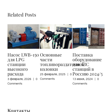
Related Posts
Насос LWB-150
Основные
Поставка
Добро
для LPG
части
оборудование
пожал
станции
топливораздаточной
для АЗС
Топаз,
высокого
колонки
станций в
8 апреля
расхода
Россию 2024/5
Comment
25 февраля, 2025
|
0
Comments
3 февраля, 2026
|
0
13 июня, 2024
|
0
Comments
Comments
Контакты