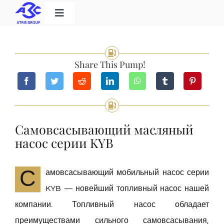
Skip
Toggle
to
Navigation
Home
content
Share This Pump!
Категория продукта
Решения
Самовсасывающий масляный
О нас
насос серии KYB
Скачать
С
амовсасывающий мобильный насос серии
KYB — новейший топливный насос нашей
Контакт
компании. Топливный насос обладает
преимуществами сильного самовсасывания,