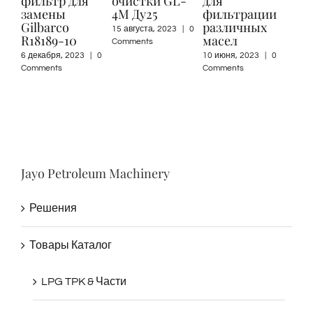
 для
очистки GL-
для
сетчатого |
4М Ду25
фильтрации
Сетчатый |
o
различных
Воздухоуловит
15 августа, 2023
|
0
10
масел
— Детали
Comments
расходомера
2023
|
0
10 июня, 2023
|
0
Comments
7 января, 2023
|
0
Comments
Jayo Petroleum Machinery
Решения
Товары Каталог
LPG TPK & Части