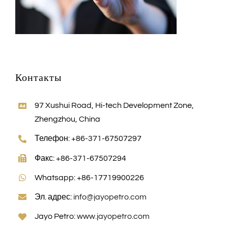
Контакты
97 Xushui Road, Hi-tech Development Zone,
Zhengzhou, China
Телефон: +86-371-67507297
Факс: +86-371-67507294
Whatsapp: +86-17719900226
Эл. адрес:
info@jayopetro.com
Jayo Petro:
www.jayopetro.com