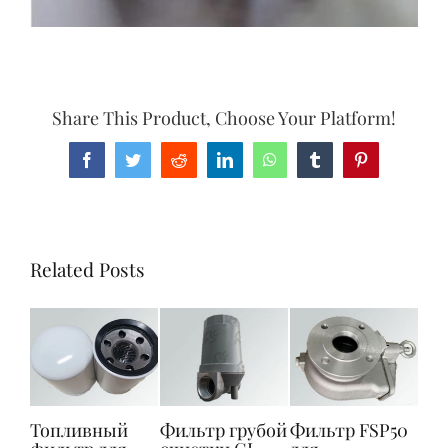
Share This Product, Choose Your Platform!
Facebook
Twitter
Reddit
LinkedIn
WhatsApp
Tumblr
Pinterest
Related Posts
ный
Фильтр грубой
Фильтр FSP50
Корзина