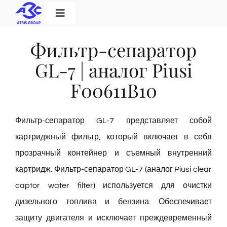
Skip
Toggle
to
Navigation
Home
content
Фильтр-сепаратор
GL-7 | аналог Piusi
Категория продукта
F00611B10
Решения
Фильтр-сепаратор GL-7 представляет собой
картриджный фильтр, который включает в себя
О нас
прозрачный контейнер и съемный внутренний
картридж. Фильтр-сепаратор GL-7 (аналог Piusi clear
Скачать
captor water filter) используется для очистки
дизельного топлива и бензина. Обеспечивает
Контакт
защиту двигателя и исключает преждевременный