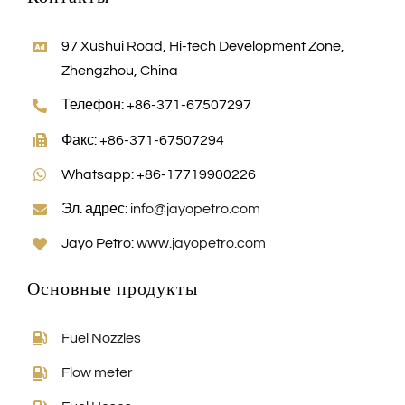
97 Xushui Road, Hi-tech Development Zone,
Zhengzhou, China
Телефон: +86-371-67507297
Факс: +86-371-67507294
Whatsapp: +86-17719900226
Эл. адрес:
info@jayopetro.com
Jayo Petro:
www.jayopetro.com
Основные продукты
Fuel Nozzles
Flow meter