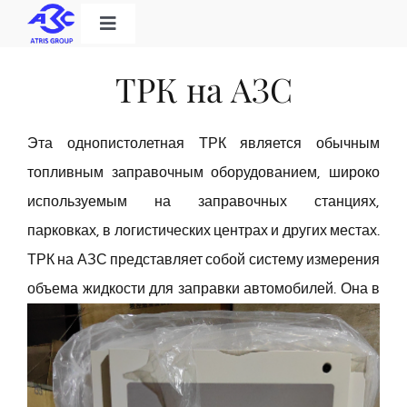
Skip
Toggle
to
Navigation
Home
content
ТРК на АЗС
Категория продукта
Эта однопистолетная ТРК является обычным
топливным заправочным оборудованием, широко
Решения
используемым на заправочных станциях,
парковках, в логистических центрах и других местах.
О нас
ТРК на АЗС представляет собой систему измерения
объема жидкости для
заправки автомобилей. Она в
Скачать
Контакт