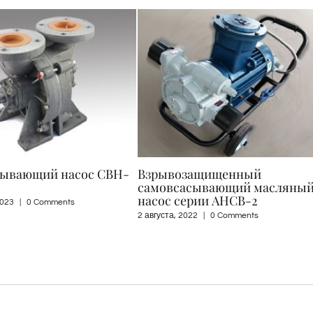
ащищенный
Взрывозащищенный
сывающий масляный
нефтеперекачивающий насо
рии AHCB-2
серии AHCB для АЗС
2
|
0 Comments
2 августа, 2022
|
0 Comments