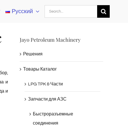
Search
т
Русский
for:
с
Jayo Petroleum Machinery
Решения
Товары Каталог
бор,
за и
LPG TPK & Части
да и
Запчасти для АЗС
Быстроразъемные
соединения