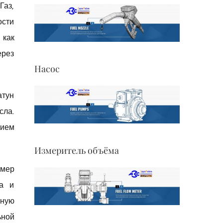
Газ,
ости
 как
ерез
Насос
атун
сла.
вием
Измеритель объёма
змер
на и
нную
ьной