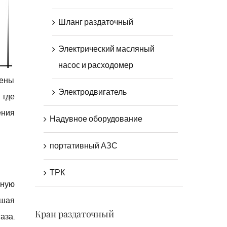
Шланг раздаточный
Электрический масляный
насос и расходомер
нены
Электродвигатель
 где
ения
Надувное оборудование
портативный АЗС
ТРК
ьную
ьшая
Кран раздаточный
аза.