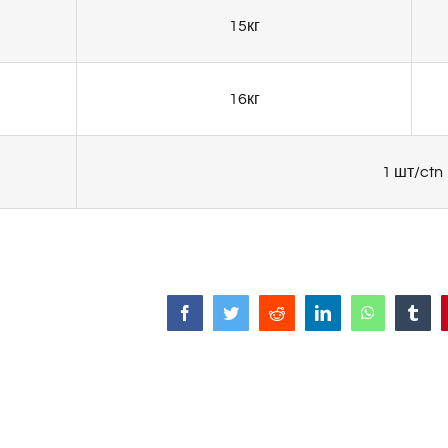
15кг
16кг
1 шт/ctn
Facebook
Twitter
Reddit
LinkedIn
WhatsApp
Tumb