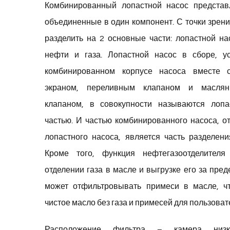
Комбинированный лопастной насос представ
объединенные в один компонент. С точки зрен
разделить на 2 основные части: лопастной на
нефти и газа. Лопастной насос в сборе, у
комбинированном корпусе насоса вместе 
экраном, переливным клапаном и масля
клапаном, в совокупности называются лопа
частью. И частью комбинированного насоса, от
лопастного насоса, является часть разделени
Кроме того, функция нефтегазоотделителя
отделении газа в масле и выгрузке его за пре
может отфильтровывать примеси в масле, чт
чистое масло без газа и примесей для пользоват
Расположение фильтра – камера низко