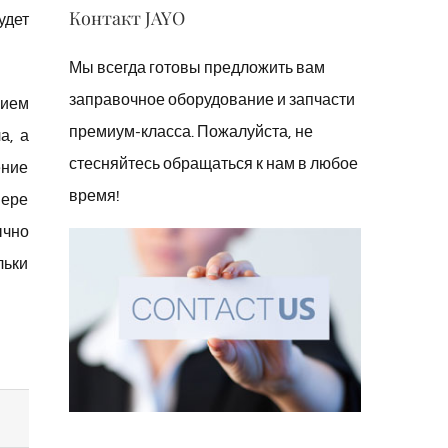
Контакт JAYO
удет
Мы всегда готовы предложить вам
заправочное оборудование и запчасти
нием
премиум-класса. Пожалуйста, не
а, а
стесняйтесь обращаться к нам в любое
ение
время!
мере
ычно
льки
ЗИБ-80