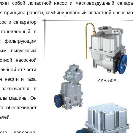
ляет собой лопастной насос и масловоздушный сепара
ия принципа работы, комбинированный лопастной
насос м
сос и сепаратор
становленный в
с фильтрующим
ным выпускным
стной насосной
личной от части
я нефти и газа.
 заключается в
делы машины. Он
о обеспечивает
елей.
го давления,