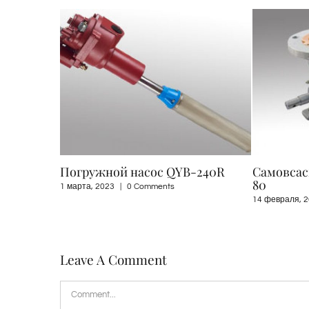
Самовсасывающий насос CBH-
Взрывоз
80
самовса
насос се
14 февраля, 2023
|
0 Comments
2 августа, 202
Leave A Comment
Comment