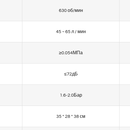
630 об/мин
45 ~ 65 л / мин
≥0.054МПа
≤72дБ
1.6-2.0Бар
35 * 28 * 38 см