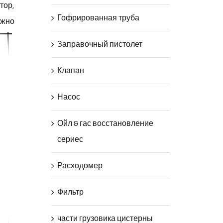
тор,
Гофрированная труба
ожно
Заправочный пистолет
Клапан
Насос
Ойл & гас восстановление
сериес
Расходомер
Фильтр
части грузовика цистерны