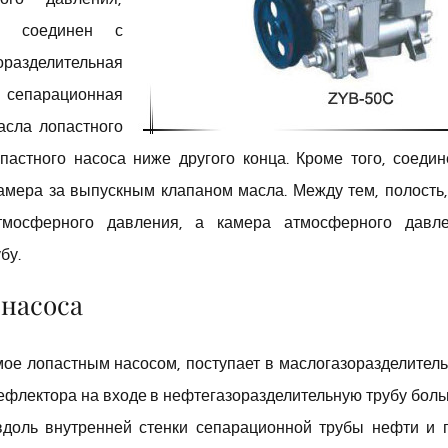
ия соединен с
оразделительная
 сепарационная
асла лопастного
пастного насоса ниже другого конца. Кроме того, соеди
мера за выпускным клапаном масла. Между тем, полость,
тмосферного давления, а камера атмосферного давл
бу.
 насоса
ое лопастным насосом, поступает в маслогазоразделител
дефлектора на входе в нефтегазоразделительную трубу бол
доль внутренней стенки сепарационной трубы нефти и г