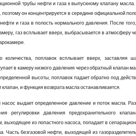
ационной трубы нефти и газа к выпускному клапану масла. 
, поэтому он концентрируется в середине официальной пол
нефти и газа в полость нормального давления. После того,
амеру, газ всплывает вверх, выбрасывается в атмосферу ч
барокамере.
о количества, поплавок всплывает вверх, заставляя ш
упает в камеру низкого давления через обратный клапан ма
 определенной высоты, поплавок падает обратно под дейст
 клапан, и функция возврата масла останавливается.
 насос выдает определенное давление и поток масла. Ра
ния регулировки давления предохранительного клапа
м, выходящее из лопастного насоса, попадает в сепарацио
за. Часть безгазовой нефти, выходящей из газоразделител